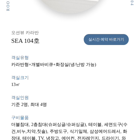
오션뷰 카라반
SEA 104호
실시간 예약 바로가기
객실유형
카라반형+개별바비큐+화장실(냉/난방 가능)
객실크기
13㎡
객실인원
기준 2명, 최대 4명
구비물품
더블침대, 2층침대(슈퍼싱글/슈퍼싱글), 테이블, 세면도구(수
건,비누,치약,칫솔), 주방도구, 식기일체, 삼성에어드레서, 화
장대, 테이블, TV, 냉장고, 에어컨, 전자레인지, 드라이기, 와